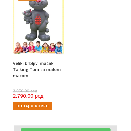
Veliki brbljivi mačak
Talking Tom sa malom
macom
3.950,00
рсд
2.790,00
рсд
DODAJ U KORPU