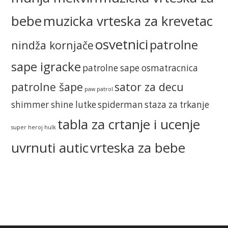
bebe
muzicka vrteska za krevetac
osvetnici
patrolne
nindža kornjače
sape igracke
patrolne sape osmatracnica
patrolne šape
sator za decu
paw patrol
shimmer shine lutke
spiderman
staza za trkanje
tabla za crtanje i ucenje
super heroj hulk
uvrnuti autic
vrteska za bebe