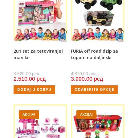
2u1 set za tetoviranje i
FURIA off road dzip sa
manikir
topom na daljinski
3.620,00
рсд
4.870,00
рсд
2.510,00
рсд
3.990,00
рсд
DODAJ U KORPU
ODABERITE OPCIJE
AKCIJA!
AKCIJA!