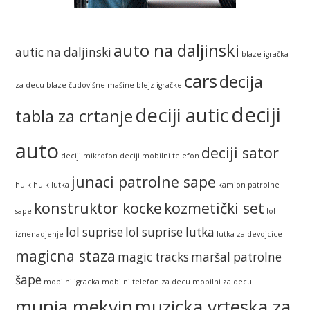
auto na daljinski
autic na daljinski
blaze igračka
cars
decija
za decu
blaze čudovišne mašine
blejz igračke
deciji
deciji autic
tabla za crtanje
auto
deciji sator
deciji mikrofon
deciji mobilni telefon
junaci patrolne sape
hulk
hulk lutka
kamion patrolne
konstruktor kocke
kozmetički set
sape
lol
lol suprise
lol suprise lutka
iznenadjenje
lutka za devojcice
magicna staza
magic tracks
maršal patrolne
šape
mobilni igracka
mobilni telefon za decu
mobilni za decu
munja mekvin
muzicka vrteska za