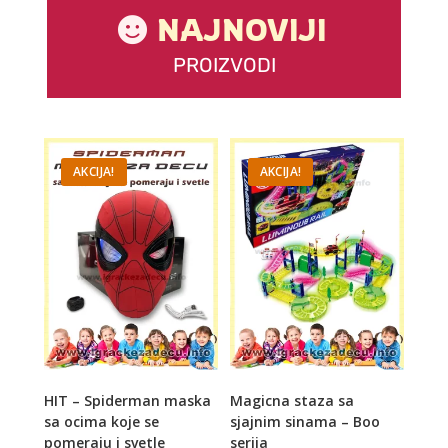
NAJNOVIJI
PROIZVODI
AKCIJA!
AKCIJA!
HIT – Spiderman maska
Magicna staza sa
sa ocima koje se
sjajnim sinama – Boo
pomeraju i svetle
serija