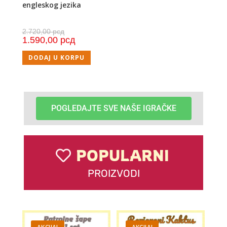
engleskog jezika
2.720,00
рсд
1.590,00
рсд
DODAJ U KORPU
POGLEDAJTE SVE NAŠE IGRAČKE
POPULARNI
PROIZVODI