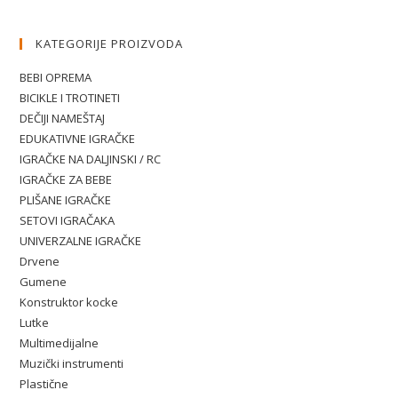
KATEGORIJE PROIZVODA
BEBI OPREMA
BICIKLE I TROTINETI
DEČIJI NAMEŠTAJ
EDUKATIVNE IGRAČKE
IGRAČKE NA DALJINSKI / RC
IGRAČKE ZA BEBE
PLIŠANE IGRAČKE
SETOVI IGRAČAKA
UNIVERZALNE IGRAČKE
Drvene
Gumene
Konstruktor kocke
Lutke
Multimedijalne
Muzički instrumenti
Plastične