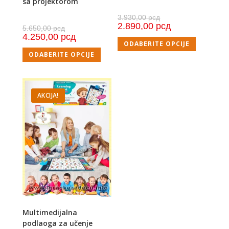
sa projektorom
3.930,00
рсд
2.890,00
рсд
5.650,00
рсд
4.250,00
рсд
ODABERITE OPCIJE
ODABERITE OPCIJE
AKCIJA!
Multimedijalna
podlaoga za učenje