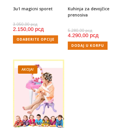
3u1 magicni sporet
Kuhinja za devojčice
prenosiva
3.050,00
рсд
2.150,00
рсд
5.280,00
рсд
4.290,00
рсд
ODABERITE OPCIJE
DODAJ U KORPU
AKCIJA!