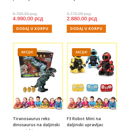
6.700,00
рсд
3.770,00
рсд
4.990,00
рсд
2.880,00
рсд
DODAJ U KORPU
DODAJ U KORPU
AKCIJA!
AKCIJA!
Tiranosaurus reks
F3 Robot Mini na
dinosaurus na daljinski
daljinski upravljac