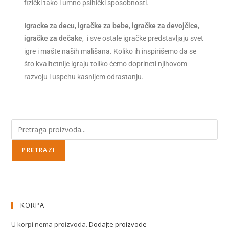
fizički tako i umno psihički sposobnosti.
Igracke za decu
,
igračke za bebe
,
igračke za devojčice
,
igračke za dečake
, i sve ostale igračke predstavljaju svet
igre i mašte naših mališana. Koliko ih inspirišemo da se
što kvalitetnije igraju toliko ćemo doprineti njihovom
razvoju i uspehu kasnijem odrastanju.
PRETRAZI
KORPA
U korpi nema proizvoda.
Dodajte proizvode