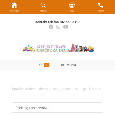
PRODAVNICA
PRETRAGA
KORPA
POZOVI
Kontakt telefon:
061/2738317
0
MENU
igracke za decu, decije igracke, igracke, svet igre i maste