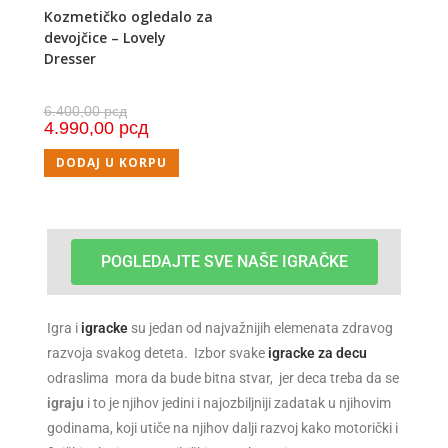
Kozmetičko ogledalo za
devojčice – Lovely
Dresser
6.400,00
рсд
4.990,00
рсд
DODAJ U KORPU
POGLEDAJTE SVE NAŠE IGRAČKE
Igra i
igracke
su jedan od najvažnijih elemenata zdravog
razvoja svakog deteta. Izbor svake
igracke za decu
odraslima mora da bude bitna stvar, jer deca treba da se
igraju
i to je njihov jedini i najozbiljniji zadatak u njihovim
godinama, koji utiče na njihov dalji razvoj kako motorički i