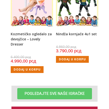
Kozmetičko ogledalo za
Nindža kornjače 4u1 set
devojčice – Lovely
Dresser
4.860,00
рсд
3.790,00
рсд
6.400,00
рсд
DODAJ U KORPU
4.990,00
рсд
DODAJ U KORPU
POGLEDAJTE SVE NAŠE IGRAČKE