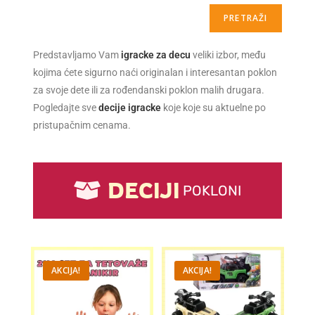
PRETRAŽI
Predstavljamo Vam
igracke za decu
veliki izbor, među
kojima ćete sigurno naći originalan i interesantan poklon
za svoje dete ili za rođendanski poklon malih drugara.
Pogledajte sve
decije igracke
koje koje su aktuelne po
pristupačnim cenama.
DECIJI
POKLONI
AKCIJA!
AKCIJA!