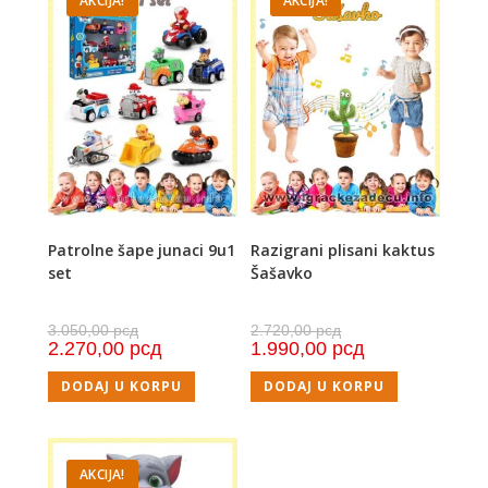
AKCIJA!
AKCIJA!
Patrolne šape junaci 9u1
Razigrani plisani kaktus
set
Šašavko
3.050,00
рсд
2.720,00
рсд
2.270,00
рсд
1.990,00
рсд
DODAJ U KORPU
DODAJ U KORPU
AKCIJA!