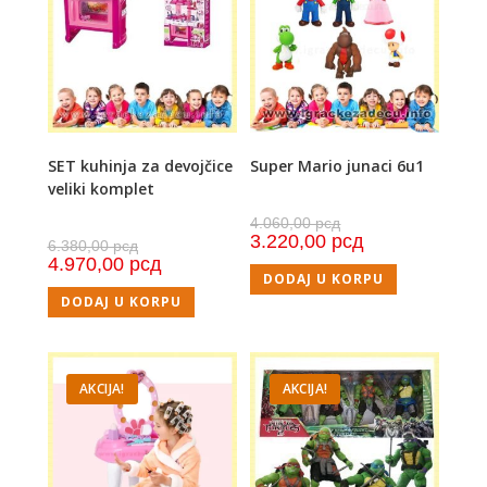
SET kuhinja za devojčice
Super Mario junaci 6u1
veliki komplet
4.060,00
рсд
3.220,00
рсд
6.380,00
рсд
4.970,00
рсд
DODAJ U KORPU
DODAJ U KORPU
AKCIJA!
AKCIJA!