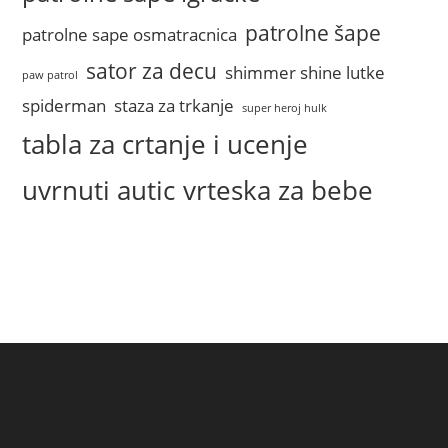
patrolne šape
patrolne sape osmatracnica
sator za decu
shimmer shine lutke
paw patrol
spiderman
staza za trkanje
super heroj hulk
tabla za crtanje i ucenje
uvrnuti autic
vrteska za bebe