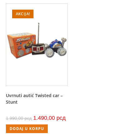
AKCIJA!
Uvrnuti autić Twisted car –
Stunt
Originalna
Trenutna
1.490,00
рсд
1.990,00
рсд
cena
cena
je
je:
DODAJ U KORPU
bila:
1.490,00 рсд.
1.990,00 рсд.