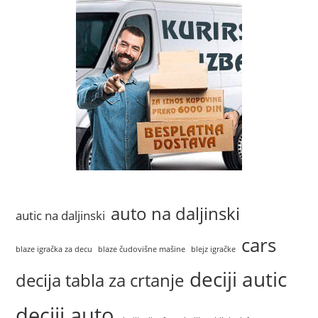
auto na daljinski
autic na daljinski
cars
blaze igračka za decu
blaze čudovišne mašine
blejz igračke
deciji autic
decija tabla za crtanje
deciji auto