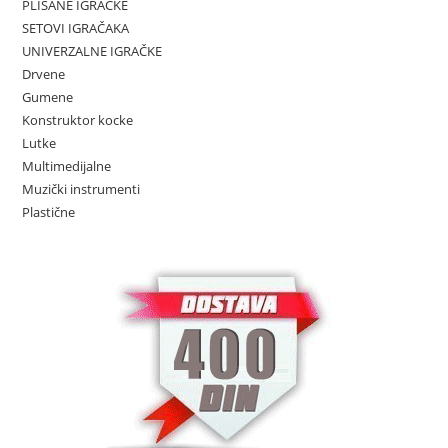
PLIŠANE IGRAČKE
SETOVI IGRAČAKA
UNIVERZALNE IGRAČKE
Drvene
Gumene
Konstruktor kocke
Lutke
Multimedijalne
Muzički instrumenti
Plastične