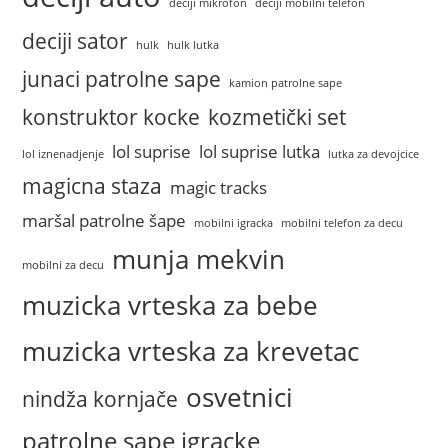
deciji mikrofon
deciji mobilni telefon
deciji sator
hulk
hulk lutka
junaci patrolne sape
kamion patrolne sape
konstruktor kocke
kozmetički set
lol suprise
lol suprise lutka
lol iznenadjenje
lutka za devojcice
magicna staza
magic tracks
maršal patrolne šape
mobilni igracka
mobilni telefon za decu
munja mekvin
mobilni za decu
muzicka vrteska za bebe
muzicka vrteska za krevetac
osvetnici
nindža kornjače
patrolne sape igracke