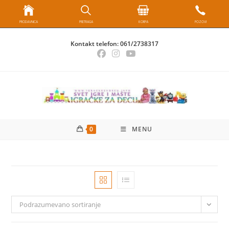
PRODAVNICA
PRETRAGA
KORPA
POZOVI
Skip
Kontakt telefon:
061/2738317
to
content
0
MENU
Podrazumevano sortiranje