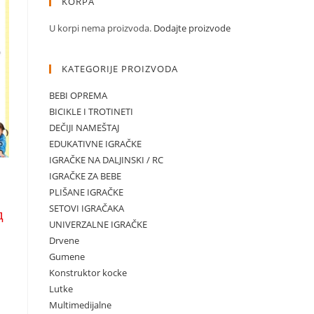
KORPA
U korpi nema proizvoda.
Dodajte proizvode
KATEGORIJE PROIZVODA
BEBI OPREMA
BICIKLE I TROTINETI
DEČIJI NAMEŠTAJ
EDUKATIVNE IGRAČKE
IGRAČKE NA DALJINSKI / RC
IGRAČKE ZA BEBE
PLIŠANE IGRAČKE
SETOVI IGRAČAKA
Trenutna
д
cena
UNIVERZALNE IGRAČKE
je:
Drvene
1.990,00 рсд.
Gumene
Konstruktor kocke
Lutke
Multimedijalne