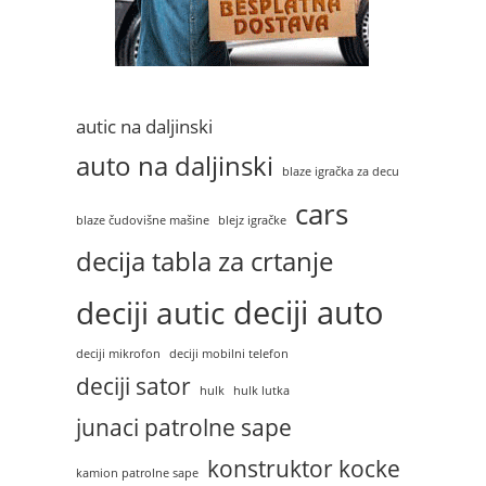
autic na daljinski
auto na daljinski
blaze igračka za decu
cars
blaze čudovišne mašine
blejz igračke
decija tabla za crtanje
deciji auto
deciji autic
deciji mikrofon
deciji mobilni telefon
deciji sator
hulk
hulk lutka
junaci patrolne sape
konstruktor kocke
kamion patrolne sape