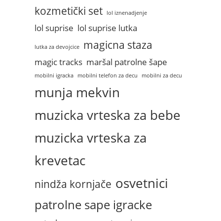
kozmetički set
lol iznenadjenje
lol suprise
lol suprise lutka
magicna staza
lutka za devojcice
magic tracks
maršal patrolne šape
mobilni igracka
mobilni telefon za decu
mobilni za decu
munja mekvin
muzicka vrteska za bebe
muzicka vrteska za
krevetac
osvetnici
nindža kornjače
patrolne sape igracke