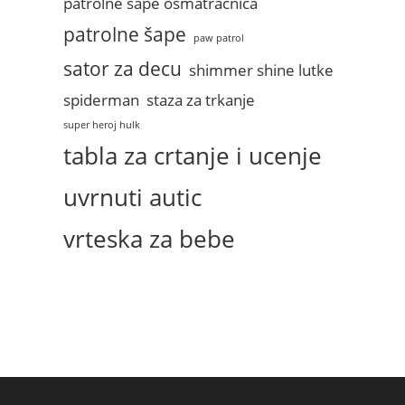
patrolne sape osmatracnica
patrolne šape
paw patrol
sator za decu
shimmer shine lutke
spiderman
staza za trkanje
super heroj hulk
tabla za crtanje i ucenje
uvrnuti autic
vrteska za bebe