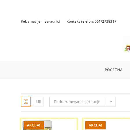
Skip
Reklamacije
Saradnici
Kontakt telefon:
061/2738317
to
content
POČETNA
Podrazumevano sortiranje
AKCIJA!
AKCIJA!