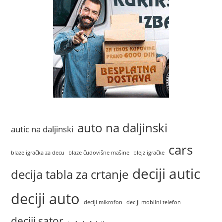
auto na daljinski
autic na daljinski
cars
blaze igračka za decu
blaze čudovišne mašine
blejz igračke
deciji autic
decija tabla za crtanje
deciji auto
deciji mikrofon
deciji mobilni telefon
deciji sator