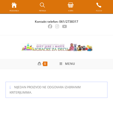
PRODAVNICA
PRETRAGA
KORPA
POZOVI
Skip
Kontakt telefon:
061/2738317
to
content
0
MENU
NIJEDAN PROIZVOD NE ODGOVARA IZABRANIM
KRITERIJUMIMA.