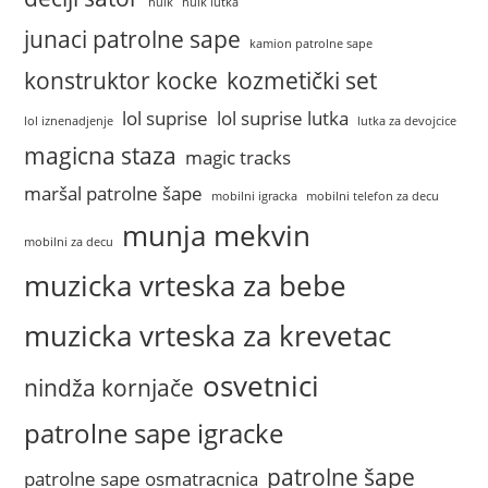
hulk
hulk lutka
junaci patrolne sape
kamion patrolne sape
konstruktor kocke
kozmetički set
lol suprise
lol suprise lutka
lol iznenadjenje
lutka za devojcice
magicna staza
magic tracks
maršal patrolne šape
mobilni igracka
mobilni telefon za decu
munja mekvin
mobilni za decu
muzicka vrteska za bebe
muzicka vrteska za krevetac
osvetnici
nindža kornjače
patrolne sape igracke
patrolne šape
patrolne sape osmatracnica