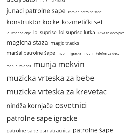
hulk
hulk lutka
junaci patrolne sape
kamion patrolne sape
konstruktor kocke
kozmetički set
lol suprise
lol suprise lutka
lol iznenadjenje
lutka za devojcice
magicna staza
magic tracks
maršal patrolne šape
mobilni igracka
mobilni telefon za decu
munja mekvin
mobilni za decu
muzicka vrteska za bebe
muzicka vrteska za krevetac
osvetnici
nindža kornjače
patrolne sape igracke
patrolne šape
patrolne sape osmatracnica