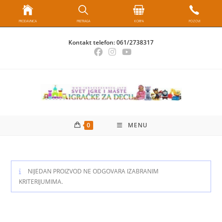
PRODAVNICA
PRETRAGA
KORPA
POZOVI
Skip
Kontakt telefon:
061/2738317
to
content
0
MENU
NIJEDAN PROIZVOD NE ODGOVARA IZABRANIM
KRITERIJUMIMA.