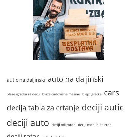
auto na daljinski
autic na daljinski
cars
blaze igračka za decu
blaze čudovišne mašine
blejz igračke
deciji autic
decija tabla za crtanje
deciji auto
deciji mikrofon
deciji mobilni telefon
deciji sator