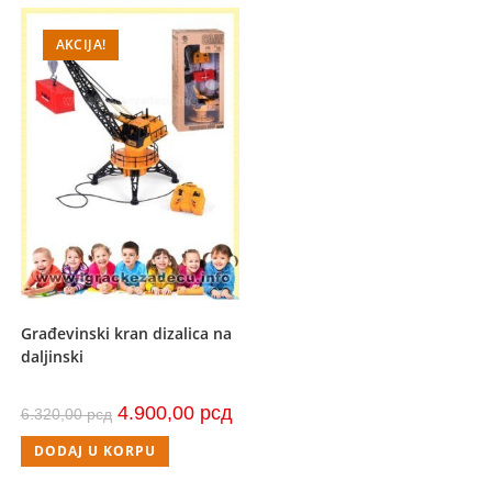
AKCIJA!
Građevinski kran dizalica na
daljinski
Originalna
Trenutna
4.900,00
рсд
6.320,00
рсд
cena
cena
je
je:
DODAJ U KORPU
bila:
4.900,00 рсд.
6.320,00 рсд.