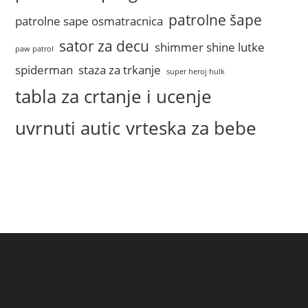
patrolne šape
patrolne sape osmatracnica
sator za decu
shimmer shine lutke
paw patrol
spiderman
staza za trkanje
super heroj hulk
tabla za crtanje i ucenje
uvrnuti autic
vrteska za bebe