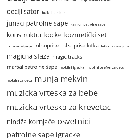
deciji sator
hulk
hulk lutka
junaci patrolne sape
kamion patrolne sape
konstruktor kocke
kozmetički set
lol suprise
lol suprise lutka
lol iznenadjenje
lutka za devojcice
magicna staza
magic tracks
maršal patrolne šape
mobilni igracka
mobilni telefon za decu
munja mekvin
mobilni za decu
muzicka vrteska za bebe
muzicka vrteska za krevetac
osvetnici
nindža kornjače
patrolne sape igracke