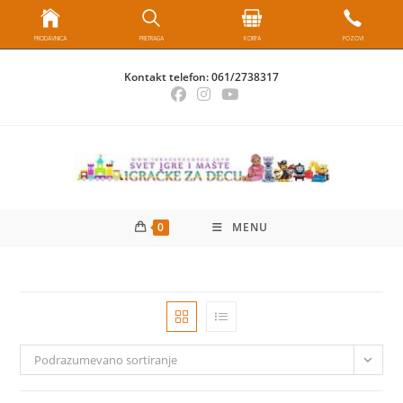
PRODAVNICA
PRETRAGA
KORPA
POZOVI
Skip
Kontakt telefon:
061/2738317
to
content
0
MENU
Podrazumevano sortiranje