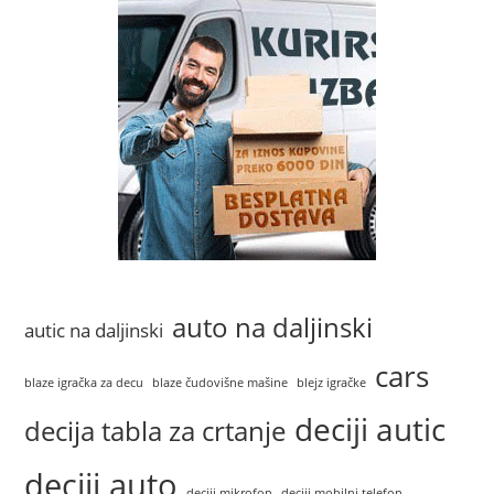
auto na daljinski
autic na daljinski
cars
blaze igračka za decu
blaze čudovišne mašine
blejz igračke
deciji autic
decija tabla za crtanje
deciji auto
deciji mikrofon
deciji mobilni telefon