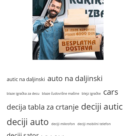
auto na daljinski
autic na daljinski
cars
blaze igračka za decu
blaze čudovišne mašine
blejz igračke
deciji autic
decija tabla za crtanje
deciji auto
deciji mikrofon
deciji mobilni telefon
deciji sator