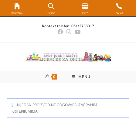
PRODAVNICA
PRETRAGA
KORPA
POZOVI
Skip
Kontakt telefon:
061/2738317
to
content
0
MENU
NIJEDAN PROIZVOD NE ODGOVARA IZABRANIM
KRITERIJUMIMA.