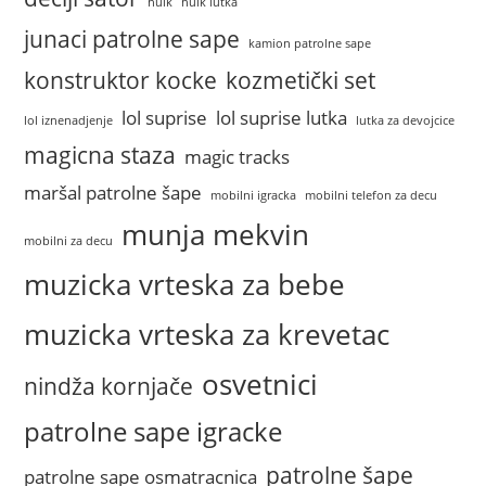
hulk
hulk lutka
junaci patrolne sape
kamion patrolne sape
konstruktor kocke
kozmetički set
lol suprise
lol suprise lutka
lol iznenadjenje
lutka za devojcice
magicna staza
magic tracks
maršal patrolne šape
mobilni igracka
mobilni telefon za decu
munja mekvin
mobilni za decu
muzicka vrteska za bebe
muzicka vrteska za krevetac
osvetnici
nindža kornjače
patrolne sape igracke
patrolne šape
patrolne sape osmatracnica