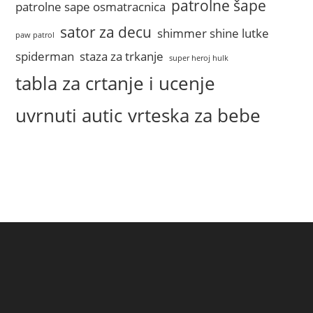
patrolne šape
patrolne sape osmatracnica
sator za decu
shimmer shine lutke
paw patrol
spiderman
staza za trkanje
super heroj hulk
tabla za crtanje i ucenje
uvrnuti autic
vrteska za bebe