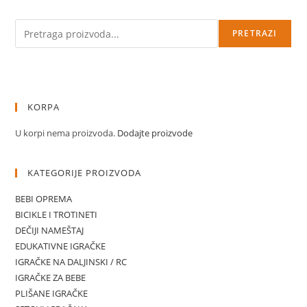
Pretraga
PRETRAZI
KORPA
U korpi nema proizvoda.
Dodajte proizvode
KATEGORIJE PROIZVODA
BEBI OPREMA
BICIKLE I TROTINETI
DEČIJI NAMEŠTAJ
EDUKATIVNE IGRAČKE
IGRAČKE NA DALJINSKI / RC
IGRAČKE ZA BEBE
PLIŠANE IGRAČKE