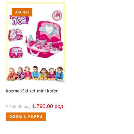
AKCIJA!
Kozmetički set mini kofer
Originalna
Trenutna
1.790,00
рсд
2.450,00
рсд
cena
cena
je
je:
DODAJ U KORPU
bila:
1.790,00 рсд.
2.450,00 рсд.