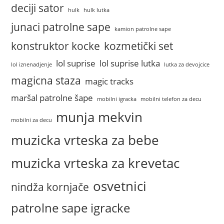
deciji sator
hulk
hulk lutka
junaci patrolne sape
kamion patrolne sape
konstruktor kocke
kozmetički set
lol suprise
lol suprise lutka
lol iznenadjenje
lutka za devojcice
magicna staza
magic tracks
maršal patrolne šape
mobilni igracka
mobilni telefon za decu
munja mekvin
mobilni za decu
muzicka vrteska za bebe
muzicka vrteska za krevetac
osvetnici
nindža kornjače
patrolne sape igracke