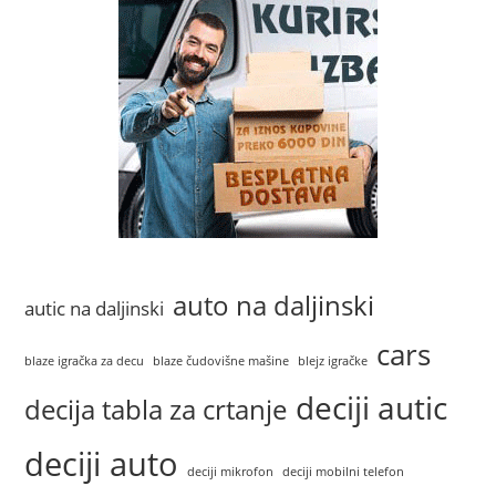
auto na daljinski
autic na daljinski
cars
blaze igračka za decu
blaze čudovišne mašine
blejz igračke
deciji autic
decija tabla za crtanje
deciji auto
deciji mikrofon
deciji mobilni telefon