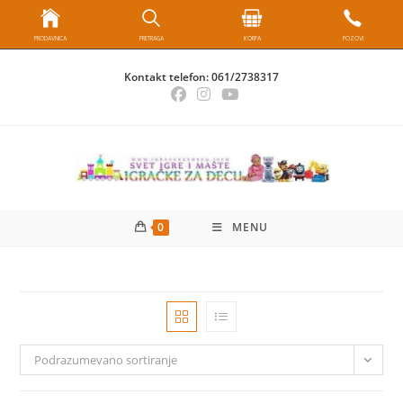
PRODAVNICA
PRETRAGA
KORPA
POZOVI
Skip
Kontakt telefon:
061/2738317
to
content
0
MENU
Podrazumevano sortiranje