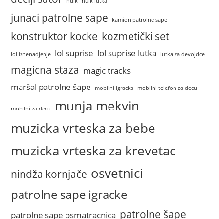
hulk
hulk lutka
junaci patrolne sape
kamion patrolne sape
konstruktor kocke
kozmetički set
lol suprise
lol suprise lutka
lol iznenadjenje
lutka za devojcice
magicna staza
magic tracks
maršal patrolne šape
mobilni igracka
mobilni telefon za decu
munja mekvin
mobilni za decu
muzicka vrteska za bebe
muzicka vrteska za krevetac
osvetnici
nindža kornjače
patrolne sape igracke
patrolne šape
patrolne sape osmatracnica