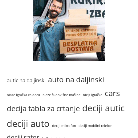
auto na daljinski
autic na daljinski
cars
blaze igračka za decu
blaze čudovišne mašine
blejz igračke
deciji autic
decija tabla za crtanje
deciji auto
deciji mikrofon
deciji mobilni telefon
deciji sator