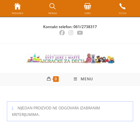
PRODAVNICA
PRETRAGA
KORPA
POZOVI
Skip
Kontakt telefon:
061/2738317
to
content
0
MENU
NIJEDAN PROIZVOD NE ODGOVARA IZABRANIM
KRITERIJUMIMA.