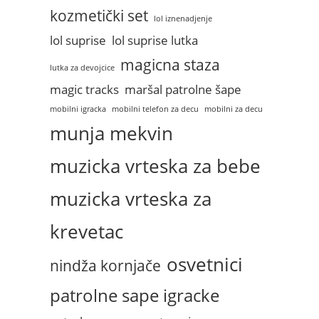
kozmetički set
lol iznenadjenje
lol suprise
lol suprise lutka
magicna staza
lutka za devojcice
magic tracks
maršal patrolne šape
mobilni igracka
mobilni telefon za decu
mobilni za decu
munja mekvin
muzicka vrteska za bebe
muzicka vrteska za
krevetac
osvetnici
nindža kornjače
patrolne sape igracke