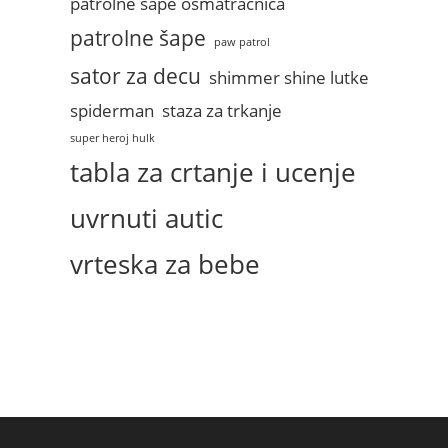
patrolne sape osmatracnica
patrolne šape
paw patrol
sator za decu
shimmer shine lutke
spiderman
staza za trkanje
super heroj hulk
tabla za crtanje i ucenje
uvrnuti autic
vrteska za bebe