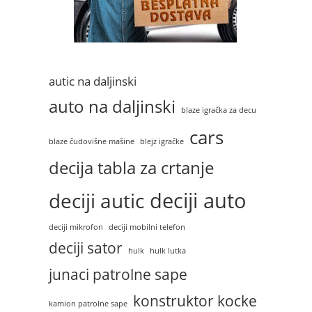
autic na daljinski
auto na daljinski
blaze igračka za decu
cars
blaze čudovišne mašine
blejz igračke
decija tabla za crtanje
deciji auto
deciji autic
deciji mikrofon
deciji mobilni telefon
deciji sator
hulk
hulk lutka
junaci patrolne sape
konstruktor kocke
kamion patrolne sape