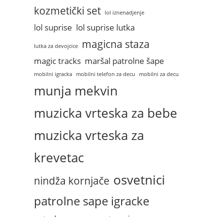
kozmetički set
lol iznenadjenje
lol suprise
lol suprise lutka
magicna staza
lutka za devojcice
magic tracks
maršal patrolne šape
mobilni igracka
mobilni telefon za decu
mobilni za decu
munja mekvin
muzicka vrteska za bebe
muzicka vrteska za
krevetac
osvetnici
nindža kornjače
patrolne sape igracke