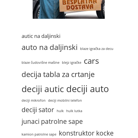
autic na daljinski
auto na daljinski
blaze igračka za decu
cars
blaze čudovišne mašine
blejz igračke
decija tabla za crtanje
deciji auto
deciji autic
deciji mikrofon
deciji mobilni telefon
deciji sator
hulk
hulk lutka
junaci patrolne sape
konstruktor kocke
kamion patrolne sape