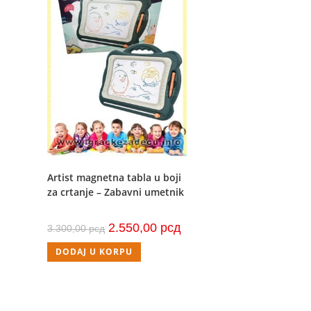
Artist magnetna tabla u boji
za crtanje – Zabavni umetnik
Originalna
Trenutna
2.550,00
рсд
3.300,00
рсд
cena
cena
je
je:
DODAJ U KORPU
bila:
2.550,00 рсд.
3.300,00 рсд.