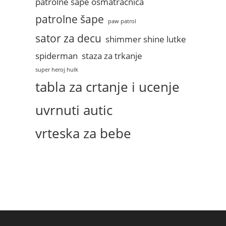
patrolne sape osmatracnica
patrolne šape
paw patrol
sator za decu
shimmer shine lutke
spiderman
staza za trkanje
super heroj hulk
tabla za crtanje i ucenje
uvrnuti autic
vrteska za bebe