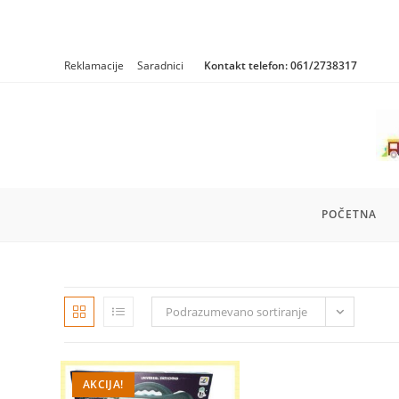
Skip
Reklamacije
Saradnici
Kontakt telefon:
061/2738317
to
content
POČETNA
Podrazumevano sortiranje
AKCIJA!