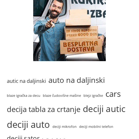
auto na daljinski
autic na daljinski
cars
blaze igračka za decu
blaze čudovišne mašine
blejz igračke
deciji autic
decija tabla za crtanje
deciji auto
deciji mikrofon
deciji mobilni telefon
deciji sator