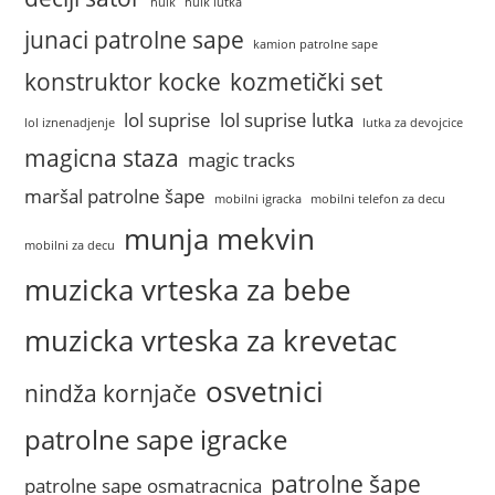
hulk
hulk lutka
junaci patrolne sape
kamion patrolne sape
konstruktor kocke
kozmetički set
lol suprise
lol suprise lutka
lol iznenadjenje
lutka za devojcice
magicna staza
magic tracks
maršal patrolne šape
mobilni igracka
mobilni telefon za decu
munja mekvin
mobilni za decu
muzicka vrteska za bebe
muzicka vrteska za krevetac
osvetnici
nindža kornjače
patrolne sape igracke
patrolne šape
patrolne sape osmatracnica