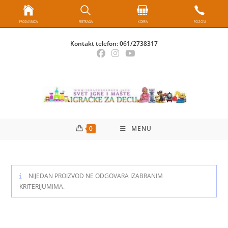
PRODAVNICA
PRETRAGA
KORPA
POZOVI
Skip
Kontakt telefon:
061/2738317
to
content
0
MENU
NIJEDAN PROIZVOD NE ODGOVARA IZABRANIM
KRITERIJUMIMA.