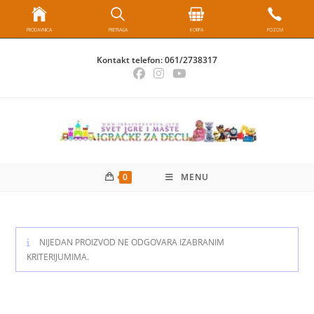
PRODAVNICA
PRETRAGA
KORPA
POZOVI
Skip
Kontakt telefon:
061/2738317
to
content
0
MENU
NIJEDAN PROIZVOD NE ODGOVARA IZABRANIM
KRITERIJUMIMA.