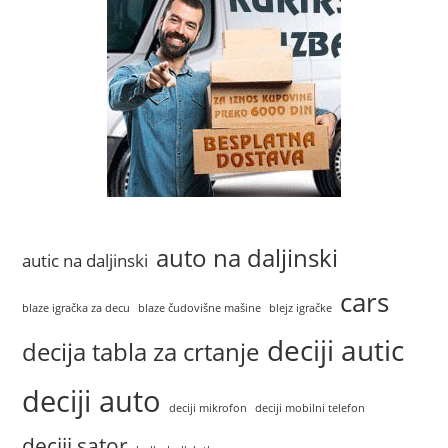
auto na daljinski
autic na daljinski
cars
blaze igračka za decu
blaze čudovišne mašine
blejz igračke
deciji autic
decija tabla za crtanje
deciji auto
deciji mikrofon
deciji mobilni telefon
deciji sator