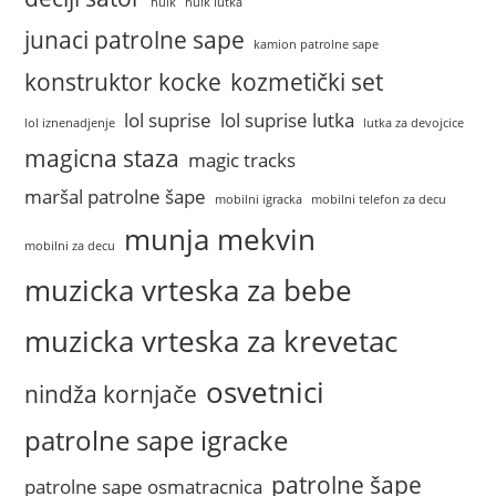
hulk
hulk lutka
junaci patrolne sape
kamion patrolne sape
konstruktor kocke
kozmetički set
lol suprise
lol suprise lutka
lol iznenadjenje
lutka za devojcice
magicna staza
magic tracks
maršal patrolne šape
mobilni igracka
mobilni telefon za decu
munja mekvin
mobilni za decu
muzicka vrteska za bebe
muzicka vrteska za krevetac
osvetnici
nindža kornjače
patrolne sape igracke
patrolne šape
patrolne sape osmatracnica