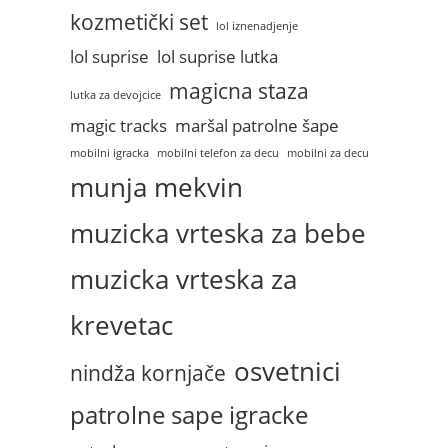
kozmetički set
lol iznenadjenje
lol suprise
lol suprise lutka
magicna staza
lutka za devojcice
magic tracks
maršal patrolne šape
mobilni igracka
mobilni telefon za decu
mobilni za decu
munja mekvin
muzicka vrteska za bebe
muzicka vrteska za
krevetac
osvetnici
nindža kornjače
patrolne sape igracke