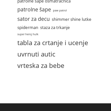
patrolne sape osmatracnica
patrolne šape
paw patrol
sator za decu
shimmer shine lutke
spiderman
staza za trkanje
super heroj hulk
tabla za crtanje i ucenje
uvrnuti autic
vrteska za bebe