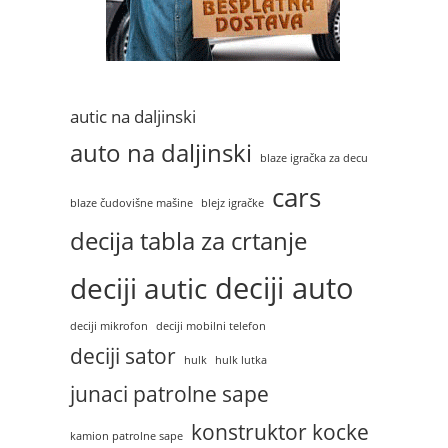
autic na daljinski
auto na daljinski
blaze igračka za decu
cars
blaze čudovišne mašine
blejz igračke
decija tabla za crtanje
deciji auto
deciji autic
deciji mikrofon
deciji mobilni telefon
deciji sator
hulk
hulk lutka
junaci patrolne sape
konstruktor kocke
kamion patrolne sape