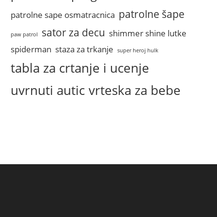
patrolne šape
patrolne sape osmatracnica
sator za decu
shimmer shine lutke
paw patrol
spiderman
staza za trkanje
super heroj hulk
tabla za crtanje i ucenje
uvrnuti autic
vrteska za bebe