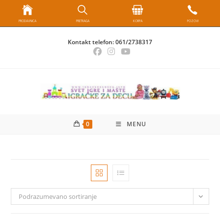
PRODAVNICA
PRETRAGA
KORPA
POZOVI
Skip
Kontakt telefon:
061/2738317
to
content
0
MENU
Podrazumevano sortiranje