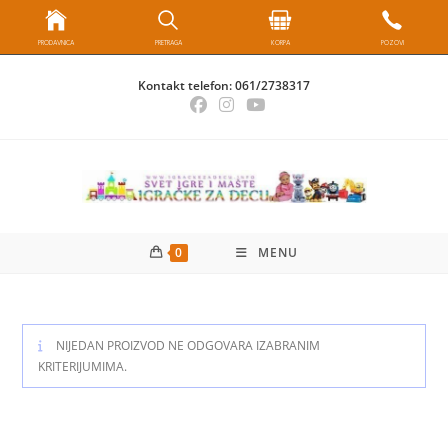
PRODAVNICA
PRETRAGA
KORPA
POZOVI
Skip
Kontakt telefon:
061/2738317
to
content
0
MENU
NIJEDAN PROIZVOD NE ODGOVARA IZABRANIM
KRITERIJUMIMA.