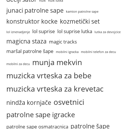
hulk
hulk lutka
junaci patrolne sape
kamion patrolne sape
konstruktor kocke
kozmetički set
lol suprise
lol suprise lutka
lol iznenadjenje
lutka za devojcice
magicna staza
magic tracks
maršal patrolne šape
mobilni igracka
mobilni telefon za decu
munja mekvin
mobilni za decu
muzicka vrteska za bebe
muzicka vrteska za krevetac
osvetnici
nindža kornjače
patrolne sape igracke
patrolne šape
patrolne sape osmatracnica