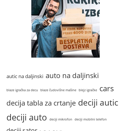
auto na daljinski
autic na daljinski
cars
blaze igračka za decu
blaze čudovišne mašine
blejz igračke
deciji autic
decija tabla za crtanje
deciji auto
deciji mikrofon
deciji mobilni telefon
deciji sator