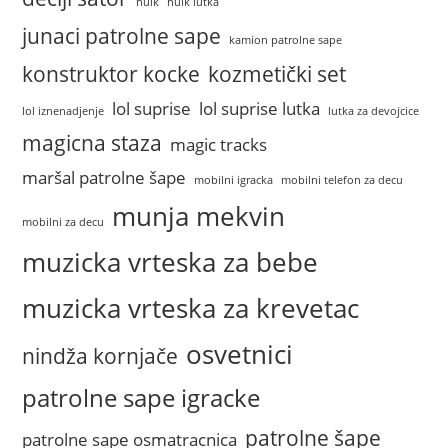
hulk
hulk lutka
junaci patrolne sape
kamion patrolne sape
konstruktor kocke
kozmetički set
lol suprise
lol suprise lutka
lol iznenadjenje
lutka za devojcice
magicna staza
magic tracks
maršal patrolne šape
mobilni igracka
mobilni telefon za decu
munja mekvin
mobilni za decu
muzicka vrteska za bebe
muzicka vrteska za krevetac
osvetnici
nindža kornjače
patrolne sape igracke
patrolne šape
patrolne sape osmatracnica