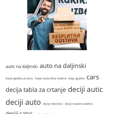
auto na daljinski
autic na daljinski
cars
blaze igračka za decu
blaze čudovišne mašine
blejz igračke
deciji autic
decija tabla za crtanje
deciji auto
deciji mikrofon
deciji mobilni telefon
deciji sator