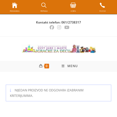
PRODAVNICA
PRETRAGA
KORPA
POZOVI
Skip
Kontakt telefon:
061/2738317
to
content
0
MENU
NIJEDAN PROIZVOD NE ODGOVARA IZABRANIM
KRITERIJUMIMA.