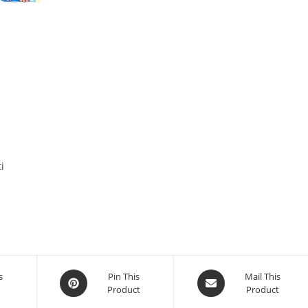
i
Opens
Opens
s
Pin This
Mail This
Product
Product
in
in
a
a