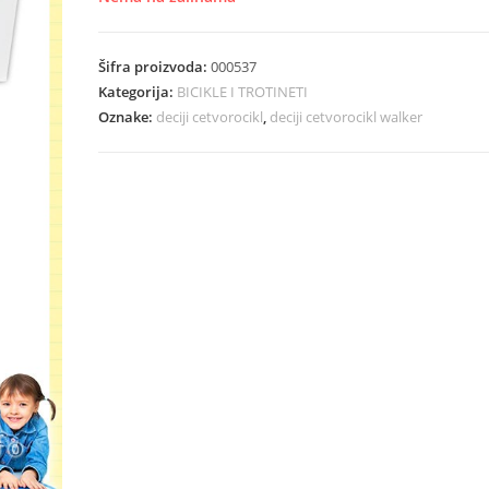
5.340,00 рсд.
Šifra proizvoda:
000537
Kategorija:
BICIKLE I TROTINETI
Oznake:
deciji cetvorocikl
,
deciji cetvorocikl walker