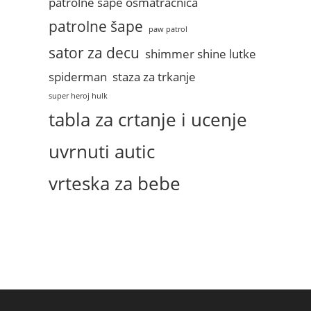
patrolne sape osmatracnica
patrolne šape
paw patrol
sator za decu
shimmer shine lutke
spiderman
staza za trkanje
super heroj hulk
tabla za crtanje i ucenje
uvrnuti autic
vrteska za bebe