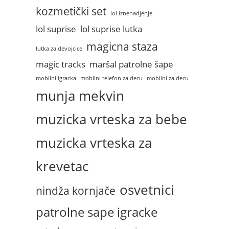
kozmetički set
lol iznenadjenje
lol suprise
lol suprise lutka
magicna staza
lutka za devojcice
magic tracks
maršal patrolne šape
mobilni igracka
mobilni telefon za decu
mobilni za decu
munja mekvin
muzicka vrteska za bebe
muzicka vrteska za
krevetac
osvetnici
nindža kornjače
patrolne sape igracke