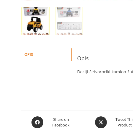
OPIS
Opis
Deciji četvorocikl kamion žut
Opens
Opens
Share on
Tweet Thi
Facebook
Product
in
in
a
a