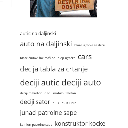
autic na daljinski
auto na daljinski
blaze igračka za decu
cars
blaze čudovišne mašine
blejz igračke
decija tabla za crtanje
deciji auto
deciji autic
deciji mikrofon
deciji mobilni telefon
deciji sator
hulk
hulk lutka
junaci patrolne sape
konstruktor kocke
kamion patrolne sape