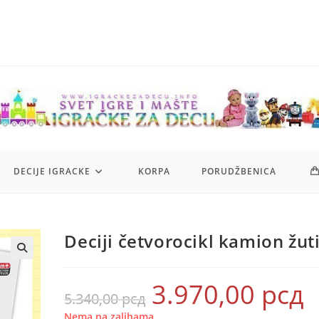
DECIJE IGRACKE
KORPA
PORUDŽBENICA
Deciji četvorocikl kamion žut
3.970,00
рсд
Originalna
Tr
5.340,00
рсд
cena
ce
je
je:
bila:
3.9
Nema na zalihama