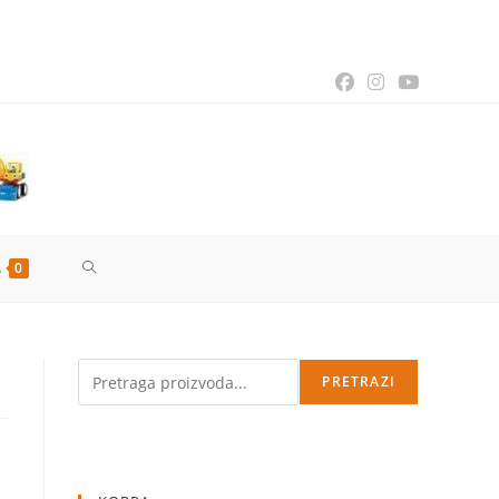
TOGGLE
0
WEBSITE
i
Pretraga
PRETRAZI
SEARCH
enutna
na
70,00 рсд.