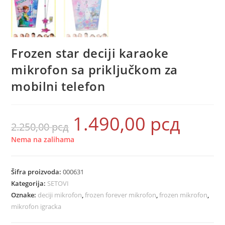
Frozen star deciji karaoke
mikrofon sa priključkom za
mobilni telefon
1.490,00
рсд
Originalna
Trenutna
2.250,00
рсд
cena
cena
je
je:
bila:
1.490,00 рсд.
Nema na zalihama
2.250,00 рсд.
Šifra proizvoda:
000631
Kategorija:
SETOVI
Oznake:
deciji mikrofon
,
frozen forever mikrofon
,
frozen mikrofon
,
mikrofon igracka