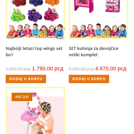
Najbolji letaci top wings set
SET kuhinja za devojčice
6u1
veliki komplet
Originalna
Trenutna
Originalna
Tre
1.790,00
рсд
4.970,00
рсд
2.650,00
рсд
6.380,00
рсд
cena
cena
cena
cen
je
je:
je
je:
DODAJ U KORPU
DODAJ U KORPU
bila:
1.790,00 рсд.
bila:
4.9
2.650,00 рсд.
6.380,00 рсд.
AKCIJA!