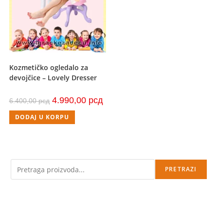
Kozmetičko ogledalo za
devojčice – Lovely Dresser
Originalna
Trenutna
4.990,00
рсд
6.400,00
рсд
cena
cena
je
je:
DODAJ U KORPU
bila:
4.990,00 рсд.
6.400,00 рсд.
Pretraga
PRETRAZI