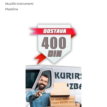
Muzički instrumenti
Plastične