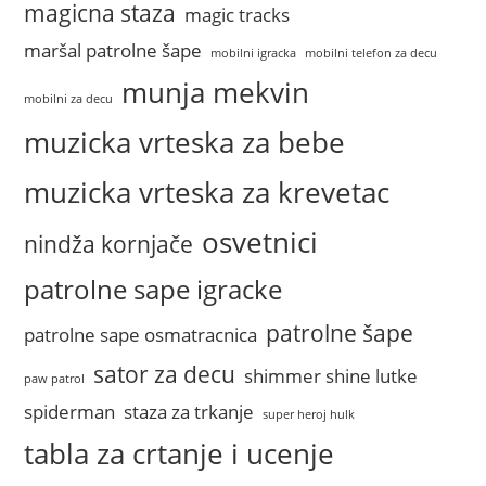
magicna staza
magic tracks
maršal patrolne šape
mobilni igracka
mobilni telefon za decu
munja mekvin
mobilni za decu
muzicka vrteska za bebe
muzicka vrteska za krevetac
osvetnici
nindža kornjače
patrolne sape igracke
patrolne šape
patrolne sape osmatracnica
sator za decu
shimmer shine lutke
paw patrol
spiderman
staza za trkanje
super heroj hulk
tabla za crtanje i ucenje