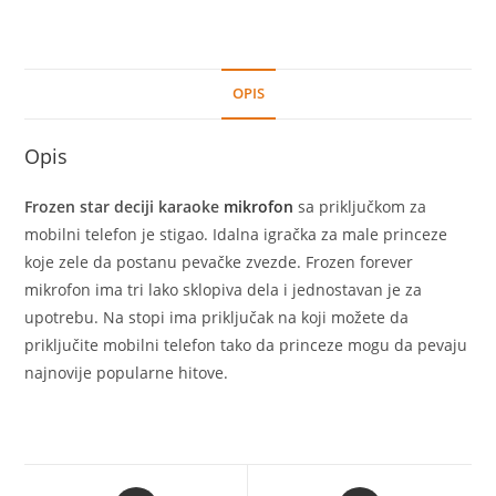
OPIS
Opis
Frozen star deciji karaoke
mikrofon
sa priključkom za
mobilni telefon je stigao. Idalna igračka za male princeze
koje zele da postanu pevačke zvezde. Frozen forever
mikrofon ima tri lako sklopiva dela i jednostavan je za
upotrebu. Na stopi ima priključak na koji možete da
priključite mobilni telefon tako da princeze mogu da pevaju
najnovije popularne hitove.