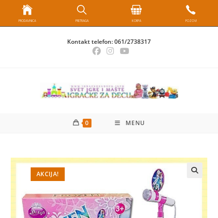
PRODAVNICA
PRETRAGA
KORPA
POZOVI
Skip
Kontakt telefon:
061/2738317
to
content
0
MENU
AKCIJA!