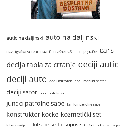
auto na daljinski
autic na daljinski
cars
blaze igračka za decu
blaze čudovišne mašine
blejz igračke
deciji autic
decija tabla za crtanje
deciji auto
deciji mikrofon
deciji mobilni telefon
deciji sator
hulk
hulk lutka
junaci patrolne sape
kamion patrolne sape
konstruktor kocke
kozmetički set
lol suprise
lol suprise lutka
lol iznenadjenje
lutka za devojcice