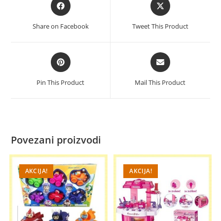
Opens
Opens
in
in
a
a
Share on Facebook
Tweet This Product
new
new
window
window
Opens
Opens
in
in
a
a
Pin This Product
Mail This Product
new
new
window
window
Povezani proizvodi
AKCIJA!
AKCIJA!