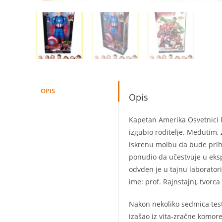
OPIS
Opis
Kapetan Amerika Osvetnici lu
izgubio roditelje. Međutim, 
iskrenu molbu da bude prihv
ponudio da učestvuje u eksp
odvden je u tajnu laborator
ime: prof. Rajnstajn), tvorc
Nakon nekoliko sedmica test
izašao iz vita-zračne komore