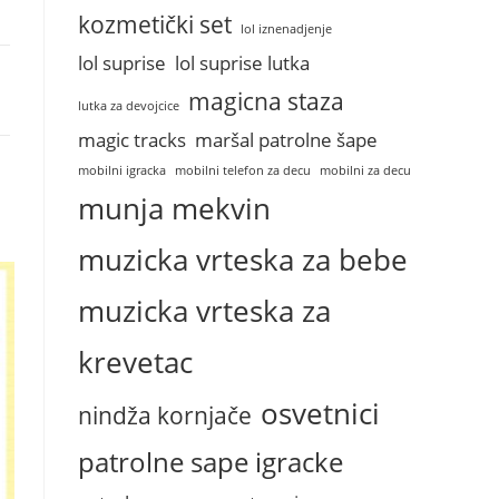
kozmetički set
lol iznenadjenje
lol suprise
lol suprise lutka
magicna staza
lutka za devojcice
magic tracks
maršal patrolne šape
mobilni igracka
mobilni telefon za decu
mobilni za decu
munja mekvin
muzicka vrteska za bebe
muzicka vrteska za
krevetac
osvetnici
nindža kornjače
patrolne sape igracke