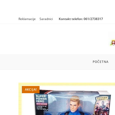
Skip
Reklamacije
Saradnici
Kontakt telefon:
061/2738317
to
content
POČETNA
AKCIJA!