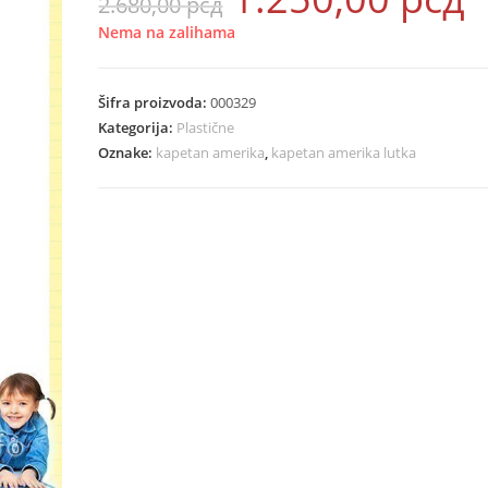
2.680,00
рсд
cena
ce
je
je:
bila:
1.2
Nema na zalihama
2.680,00 рсд.
Šifra proizvoda:
000329
Kategorija:
Plastične
Oznake:
kapetan amerika
,
kapetan amerika lutka