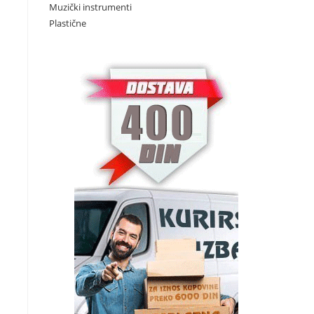
Muzički instrumenti
Plastične