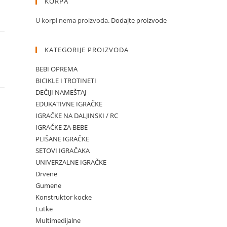
na
KORPA
50,00 рсд.
U korpi nema proizvoda.
Dodajte proizvode
KATEGORIJE PROIZVODA
BEBI OPREMA
BICIKLE I TROTINETI
DEČIJI NAMEŠTAJ
EDUKATIVNE IGRAČKE
IGRAČKE NA DALJINSKI / RC
IGRAČKE ZA BEBE
PLIŠANE IGRAČKE
SETOVI IGRAČAKA
UNIVERZALNE IGRAČKE
Drvene
Gumene
Konstruktor kocke
Lutke
Multimedijalne