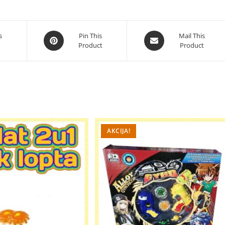
Opens
Opens
s
Pin This
Mail This
Product
Product
in
in
a
a
new
new
window
window
AKCIJA!