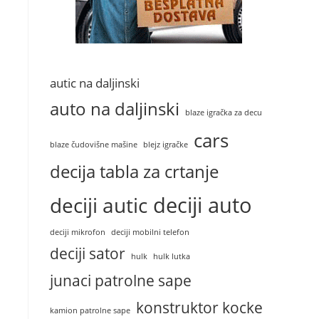
autic na daljinski
auto na daljinski
blaze igračka za decu
cars
blaze čudovišne mašine
blejz igračke
decija tabla za crtanje
deciji auto
deciji autic
deciji mikrofon
deciji mobilni telefon
deciji sator
hulk
hulk lutka
junaci patrolne sape
konstruktor kocke
kamion patrolne sape