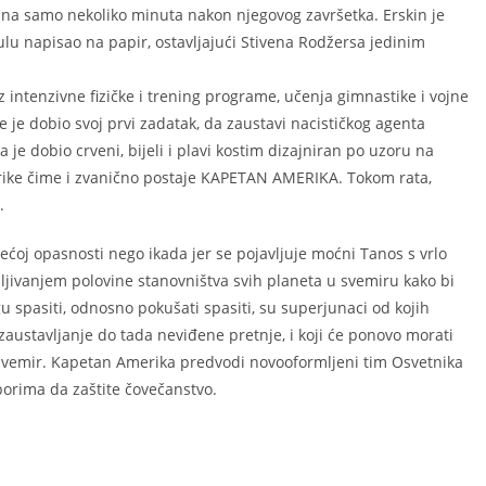
ina samo nekoliko minuta nakon njegovog završetka. Erskin je
ulu napisao na papir, ostavljajući Stivena Rodžersa jedinim
 intenzivne fizičke i trening programe, učenja gimnastike i vojne
je je dobio svoj prvi zadatak, da zaustavi nacističkog agenta
je dobio crveni, bijeli i plavi kostim dizajniran po uzoru na
ke čime i zvanično postaje KAPETAN AMERIKA. Tokom rata,
.
ećoj opasnosti nego ikada jer se pojavljuje moćni Tanos s vrlo
bljivanjem polovine stanovništva svih planeta u svemiru kako bi
gu spasiti, odnosno pokušati spasiti, su superjunaci od kojih
zaustavljanje do tada neviđene pretnje, i koji će ponovo morati
i svemir. Kapetan Amerika predvodi novooformljeni tim Osvetnika
orima da zaštite čovečanstvo.