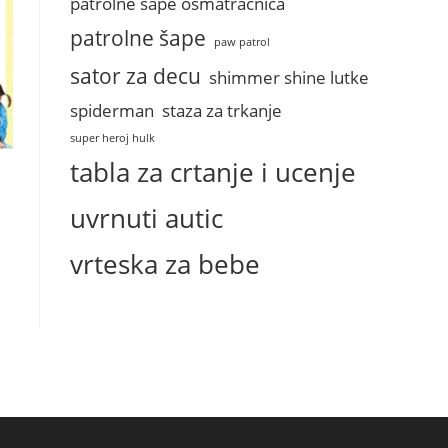
patrolne sape osmatracnica
patrolne šape
paw patrol
sator za decu
shimmer shine lutke
spiderman
staza za trkanje
super heroj hulk
tabla za crtanje i ucenje
uvrnuti autic
vrteska za bebe
сд.