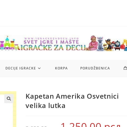
DECIJE IGRACKE
KORPA
PORUDŽBENICA
Kapetan Amerika Osvetnici
velika lutka
1.250,00
рсд
Originalna
Tr