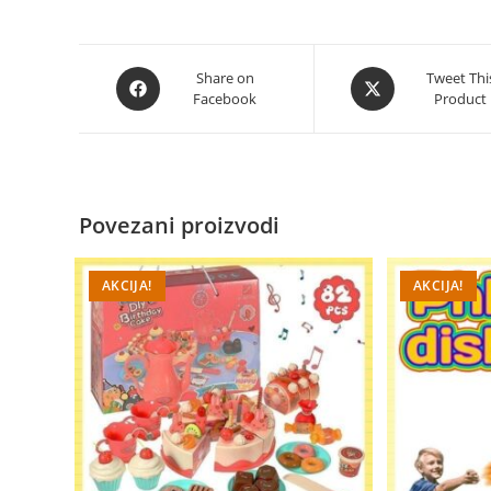
Opens
Opens
Share on
Tweet Thi
Facebook
Product
in
in
a
a
new
new
window
window
Povezani proizvodi
AKCIJA!
AKCIJA!