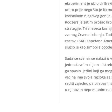
eksperiment je ubio dr Ersk
umro prije nego što je form
korisnikom njegovog genija.
Rodžers je zatim prošao kroz
strategije. Tri meseca kasni
zvanog Crvena Lobanja. Tada 
zastavu SAD Kapetana Ameri
služio je kao simbol slobode
Sada se svemir se nalazi u v
jednostavnim ciljem – istre
ga spasio. Jedini koji ga mo
većina ima svoje razloge za 
raditi zajedno da bi spasil
u njihovim neprestanim nap