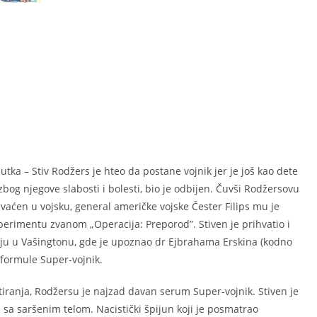
tka – Stiv Rodžers je hteo da postane vojnik jer je još kao dete
zbog njegove slabosti i bolesti, bio je odbijen. Čuvši Rodžersovu
aćen u vojsku, general američke vojske Čester Filips mu je
erimentu zvanom „Operacija: Preporod”. Stiven je prihvatio i
iju u Vašingtonu, gde je upoznao dr Ejbrahama Erskina (kodno
a formule Super-vojnik.
iranja, Rodžersu je najzad davan serum Super-vojnik. Stiven je
 sa saršenim telom. Nacistički špijun koji je posmatrao