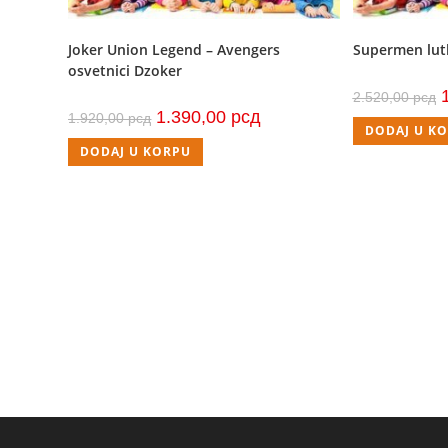
Joker Union Legend – Avengers
Supermen lut
osvetnici Dzoker
O
2.520,00
рсд
c
Originalna
Trenutna
1.390,00
рсд
1.920,00
рсд
j
cena
cena
DODAJ U K
b
je
je:
2
DODAJ U KORPU
bila:
1.390,00 рсд.
1.920,00 рсд.