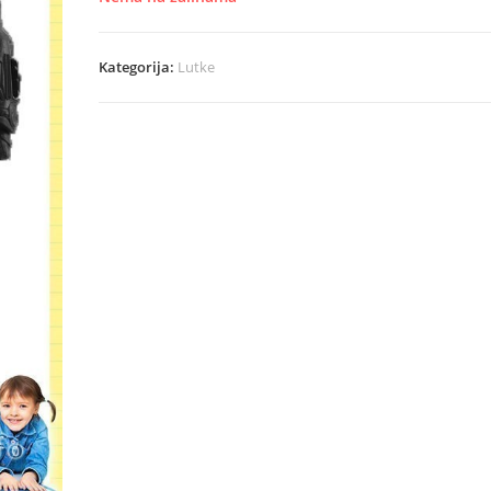
1.920,00 рсд.
Kategorija:
Lutke