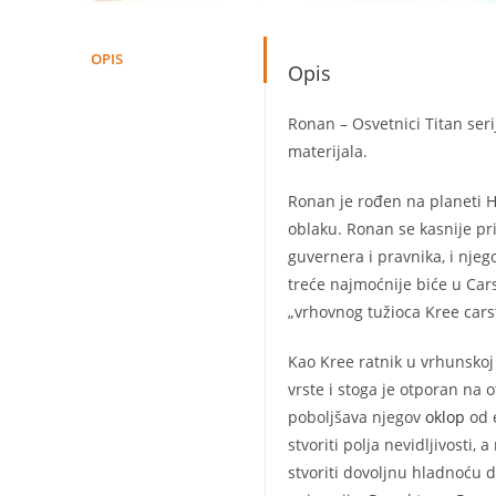
OPIS
Opis
Ronan – Osvetnici Titan seri
materijala.
Ronan je rođen na planeti 
oblaku. Ronan se kasnije pr
guvernera i pravnika, i njeg
treće najmoćnije biće u Ca
„vrhovnog tužioca Kree cars
Kao Kree ratnik u vrhunskoj 
vrste i stoga je otporan na o
poboljšava njegov
oklop
od e
stvoriti polja nevidljivosti
stvoriti dovoljnu hladnoću