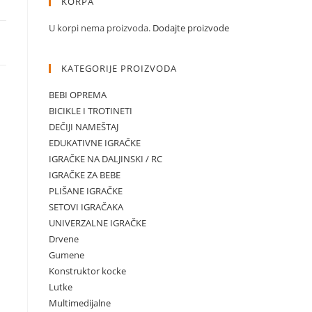
KORPA
U korpi nema proizvoda.
Dodajte proizvode
KATEGORIJE PROIZVODA
BEBI OPREMA
BICIKLE I TROTINETI
DEČIJI NAMEŠTAJ
EDUKATIVNE IGRAČKE
IGRAČKE NA DALJINSKI / RC
IGRAČKE ZA BEBE
PLIŠANE IGRAČKE
SETOVI IGRAČAKA
UNIVERZALNE IGRAČKE
Drvene
Gumene
Konstruktor kocke
Lutke
Multimedijalne