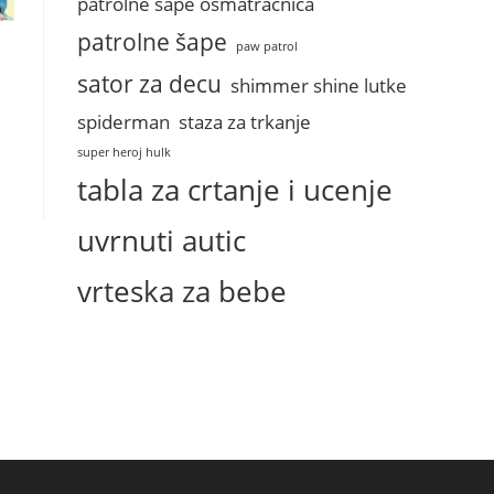
patrolne sape osmatracnica
patrolne šape
paw patrol
sator za decu
shimmer shine lutke
spiderman
staza za trkanje
сд.
super heroj hulk
tabla za crtanje i ucenje
uvrnuti autic
vrteska za bebe