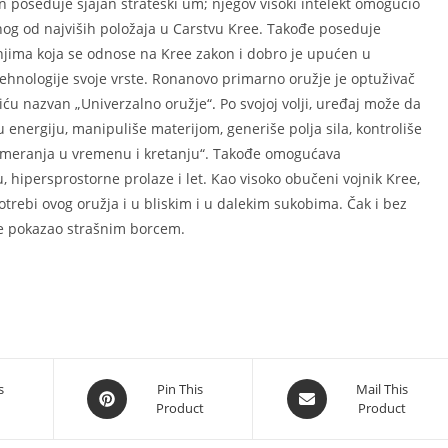
 poseduje sjajan strateški um; njegov visoki intelekt omogućio
og od najviših položaja u Carstvu Kree. Takođe poseduje
jima koja se odnose na Kree zakon i dobro je upućen u
hnologije svoje vrste. Ronanovo primarno oružje je optuživač
ću nazvan „Univerzalno oružje“
.
Po svojoj volji, uređaj može da
 energiju, manipuliše materijom, generiše polja sila, kontroliše
 pomeranja u vremenu i kretanju“. Takođe omogućava
 hipersprostorne prolaze i let. Kao visoko obučeni vojnik Kree,
trebi ovog oružja i u bliskim i u dalekim sukobima. Čak i bez
e pokazao strašnim borcem.
Opens
Opens
s
Pin This
Mail This
Product
Product
in
in
a
a