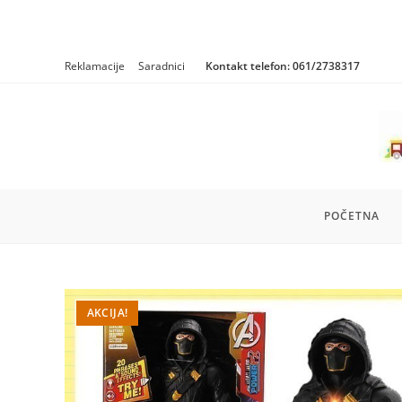
Skip
Reklamacije
Saradnici
Kontakt telefon:
061/2738317
to
content
POČETNA
AKCIJA!