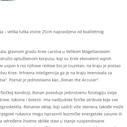
ja – velika lutka visine 25cm napravljena od kvalitetnog
Hala, glavnom gradu Kree carstva u Velikom Magellanovom
idružio optužbenom korpusu, koji su Kree ekvivalent vojnih
ov uspon k roz njihove redove bio je izuzetan; na kraju je postao
rstvu Kree. Vrhovna inteligencija ga je na kraju imenovala za
tva“. Poznat je jednostavno kao „Ronan the Accuser“.
fizičkoj kondiciji, Ronan poseduje jedinstvenu fiziologiju svoje
trove, toksine i bolesti. Ima nadljudske fizičke atribute koje sve
gzoskeleta. Ronanov oklop, koji sadrži više skenera, takođe može
, a njegove rukavice mogu isprazniti kozmičke energetske zasune ili
 da određene životne oblike stavi u stanje suspendovane