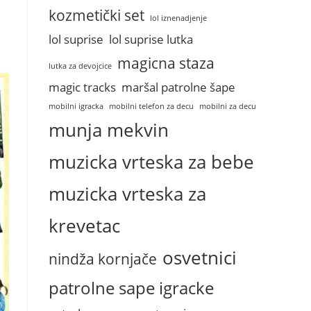
kozmetički set
lol iznenadjenje
lol suprise
lol suprise lutka
magicna staza
lutka za devojcice
magic tracks
maršal patrolne šape
mobilni igracka
mobilni telefon za decu
mobilni za decu
munja mekvin
muzicka vrteska za bebe
muzicka vrteska za
krevetac
osvetnici
nindža kornjače
patrolne sape igracke