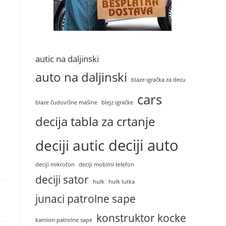
autic na daljinski
auto na daljinski
blaze igračka za decu
cars
blaze čudovišne mašine
blejz igračke
decija tabla za crtanje
deciji auto
deciji autic
deciji mikrofon
deciji mobilni telefon
deciji sator
hulk
hulk lutka
junaci patrolne sape
konstruktor kocke
kamion patrolne sape