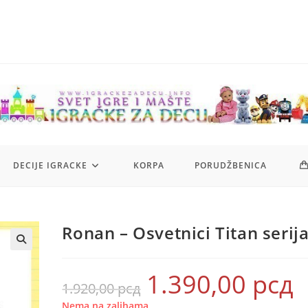
DECIJE IGRACKE
KORPA
PORUDŽBENICA
Ronan – Osvetnici Titan serij
1.390,00
рсд
Originalna
Tr
1.920,00
рсд
cena
ce
je
je:
bila:
1.3
Nema na zalihama