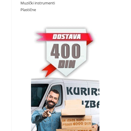
Muzički instrumenti
Plastične