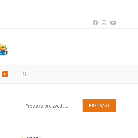
TOGGLE
0
WEBSITE
a
Pretraga
PRETRAZI
SEARCH
enutna
na
90,00 рсд.