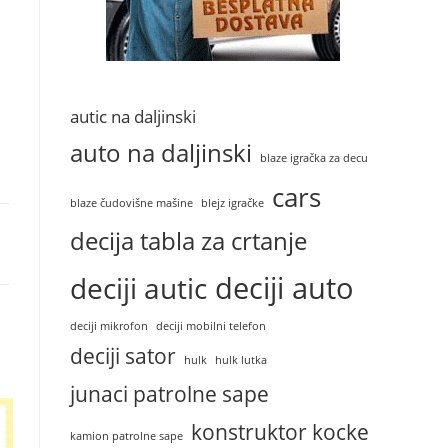
autic na daljinski
auto na daljinski
blaze igračka za decu
cars
blaze čudovišne mašine
blejz igračke
decija tabla za crtanje
deciji auto
deciji autic
deciji mikrofon
deciji mobilni telefon
deciji sator
hulk
hulk lutka
junaci patrolne sape
konstruktor kocke
kamion patrolne sape