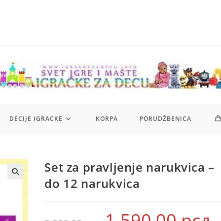
DECIJE IGRACKE
KORPA
PORUDŽBENICA
Set za pravljenje narukvica –
do 12 narukvica
1.590,00
рсд
Originalna
Tr