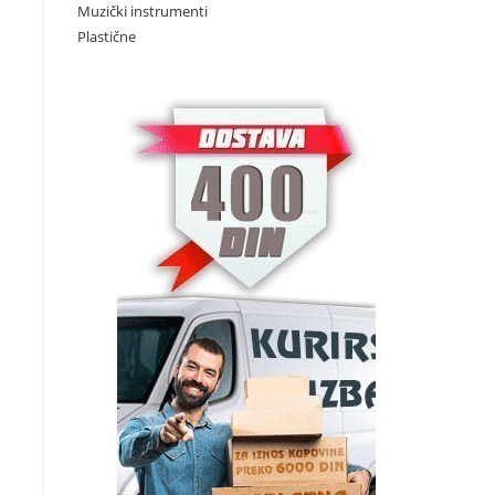
Muzički instrumenti
Plastične