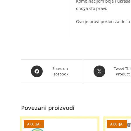
Kombinacijom boja i ukrasa
onoga što pravi.
Ovo je pravi poklon za decu
Opens
Opens
Share on
Tweet Thi
Facebook
Product
in
in
a
a
new
new
window
window
Povezani proizvodi
AKCIJA!
AKCIJA!