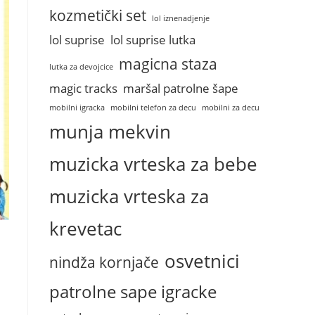
kozmetički set
lol iznenadjenje
lol suprise
lol suprise lutka
magicna staza
lutka za devojcice
magic tracks
maršal patrolne šape
mobilni igracka
mobilni telefon za decu
mobilni za decu
munja mekvin
muzicka vrteska za bebe
muzicka vrteska za
krevetac
osvetnici
nindža kornjače
patrolne sape igracke
сд.