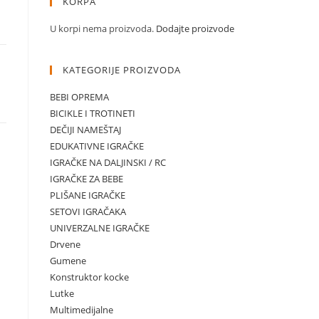
na
KORPA
90,00 рсд.
U korpi nema proizvoda.
Dodajte proizvode
KATEGORIJE PROIZVODA
BEBI OPREMA
BICIKLE I TROTINETI
DEČIJI NAMEŠTAJ
EDUKATIVNE IGRAČKE
IGRAČKE NA DALJINSKI / RC
IGRAČKE ZA BEBE
PLIŠANE IGRAČKE
SETOVI IGRAČAKA
UNIVERZALNE IGRAČKE
Drvene
Gumene
Konstruktor kocke
Lutke
Multimedijalne