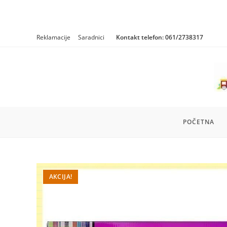
Skip
Reklamacije
Saradnici
Kontakt telefon:
061/2738317
to
content
POČETNA
AKCIJA!