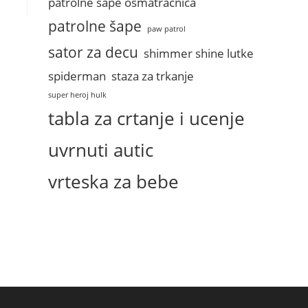
patrolne sape osmatracnica
patrolne šape
paw patrol
sator za decu
shimmer shine lutke
spiderman
staza za trkanje
super heroj hulk
tabla za crtanje i ucenje
uvrnuti autic
vrteska za bebe