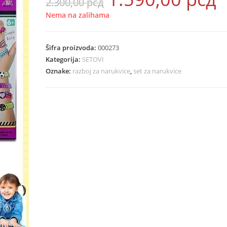
2.300,00
рсд
cena
ce
je
je:
bila:
1.5
Nema na zalihama
2.300,00 рсд.
Šifra proizvoda:
000273
Kategorija:
SETOVI
Oznake:
razboj za narukvice
,
set za narukvice