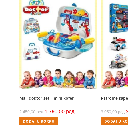
Mali doktor set – mini kofer
Patrolne šape
Originalna
Trenutna
O
1.790,00
рсд
2.450,00
рсд
3.050,00
рсд
cena
cena
c
je
je:
j
DODAJ U KORPU
DODAJ U K
bila:
1.790,00 рсд.
b
2.450,00 рсд.
3