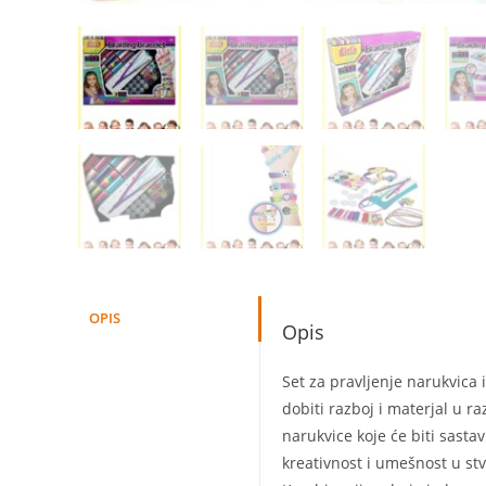
OPIS
Opis
Set za pravljenje narukvica 
dobiti razboj i materjal u r
narukvice koje će biti sast
kreativnost i umešnost u st