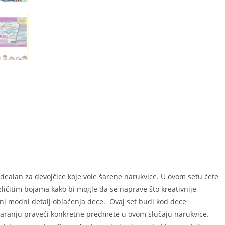
idealan za devojčice koje vole šarene narukvice. U ovom setu ćete
azličitim bojama kako bi mogle da se naprave što kreativnije
avni modni detalj oblačenja dece. Ovaj set budi kod dece
varanju praveći konkretne predmete u ovom slučaju narukvice.