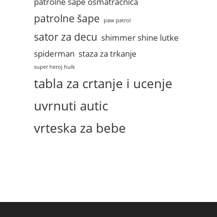
patrolne sape osmatracnica
patrolne šape
paw patrol
sator za decu
shimmer shine lutke
spiderman
staza za trkanje
super heroj hulk
tabla za crtanje i ucenje
uvrnuti autic
vrteska za bebe