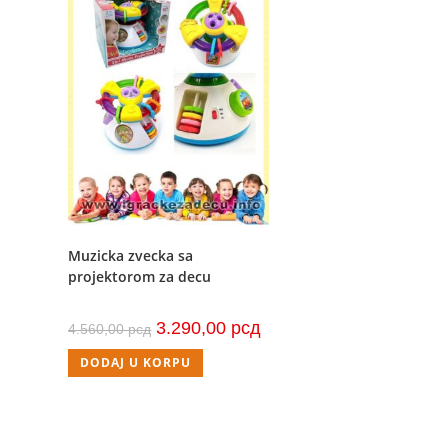
Muzicka zvecka sa
projektorom za decu
Originalna
Trenutna
3.290,00
рсд
4.560,00
рсд
cena
cena
je
je:
DODAJ U KORPU
bila:
3.290,00 рсд.
4.560,00 рсд.