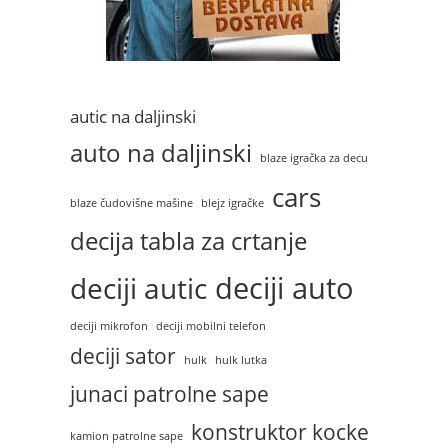
autic na daljinski
auto na daljinski
blaze igračka za decu
cars
blaze čudovišne mašine
blejz igračke
decija tabla za crtanje
deciji auto
deciji autic
deciji mikrofon
deciji mobilni telefon
deciji sator
hulk
hulk lutka
junaci patrolne sape
konstruktor kocke
kamion patrolne sape