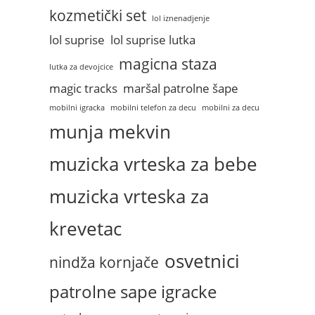
kozmetički set
lol iznenadjenje
lol suprise
lol suprise lutka
magicna staza
lutka za devojcice
magic tracks
maršal patrolne šape
mobilni igracka
mobilni telefon za decu
mobilni za decu
munja mekvin
muzicka vrteska za bebe
muzicka vrteska za
krevetac
osvetnici
nindža kornjače
patrolne sape igracke