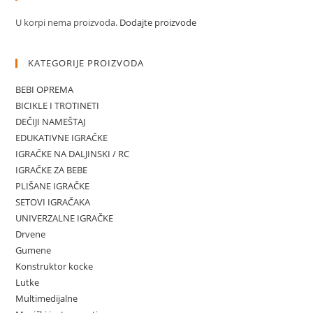
U korpi nema proizvoda.
Dodajte proizvode
KATEGORIJE PROIZVODA
BEBI OPREMA
BICIKLE I TROTINETI
DEČIJI NAMEŠTAJ
EDUKATIVNE IGRAČKE
IGRAČKE NA DALJINSKI / RC
IGRAČKE ZA BEBE
PLIŠANE IGRAČKE
SETOVI IGRAČAKA
UNIVERZALNE IGRAČKE
Drvene
Gumene
Konstruktor kocke
Lutke
Multimedijalne