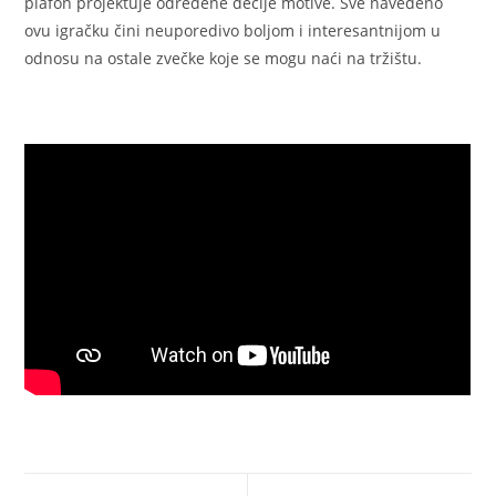
plafon projektuje određene dečije motive. Sve navedeno
ovu igračku čini neuporedivo boljom i interesantnijom u
odnosu na ostale zvečke koje se mogu naći na tržištu.