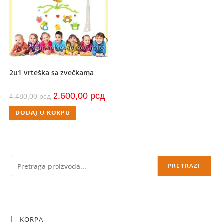
2u1 vrteška sa zvečkama
Originalna
Trenutna
2.600,00
рсд
4.480,00
рсд
cena
cena
je
je:
DODAJ U KORPU
bila:
2.600,00 рсд.
4.480,00 рсд.
Pretraga
PRETRAZI
KORPA