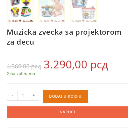
Muzicka zvecka sa projektorom
za decu
3.290,00
рсд
Originalna
Trenutna
4.560,00
рсд
cena
cena
je
je:
bila:
3.290,00 рсд.
2 na zalihama
4.560,00 рсд.
Muzicka
-
+
DODAJ U KORPU
zvecka
sa
NARUČI
projektorom
za
decu