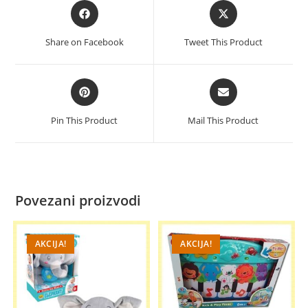
Opens
Opens
in
in
a
a
Share on Facebook
Tweet This Product
new
new
window
window
Opens
Opens
in
in
a
a
Pin This Product
Mail This Product
new
new
window
window
Povezani proizvodi
AKCIJA!
AKCIJA!