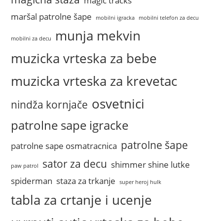
magic tracks
maršal patrolne šape
mobilni igracka
mobilni telefon za decu
munja mekvin
mobilni za decu
muzicka vrteska za bebe
muzicka vrteska za krevetac
osvetnici
nindža kornjače
patrolne sape igracke
patrolne šape
patrolne sape osmatracnica
sator za decu
shimmer shine lutke
paw patrol
spiderman
staza za trkanje
super heroj hulk
tabla za crtanje i ucenje