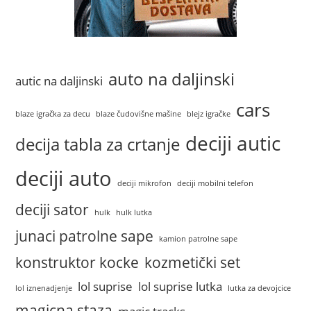
auto na daljinski
autic na daljinski
cars
blaze igračka za decu
blaze čudovišne mašine
blejz igračke
deciji autic
decija tabla za crtanje
deciji auto
deciji mikrofon
deciji mobilni telefon
deciji sator
hulk
hulk lutka
junaci patrolne sape
kamion patrolne sape
konstruktor kocke
kozmetički set
lol suprise
lol suprise lutka
lol iznenadjenje
lutka za devojcice
magicna staza