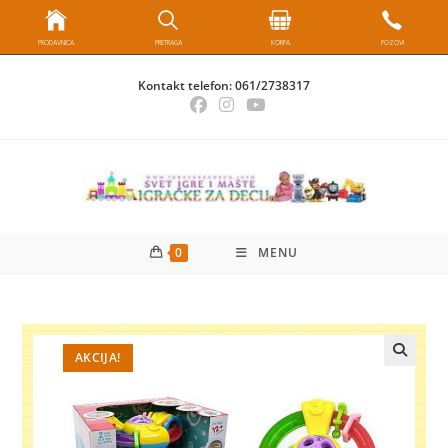
PRODAVNICA
PRETRAGA
KORPA
POZOVI
Skip
Kontakt telefon:
061/2738317
to
content
0
MENU
AKCIJA!