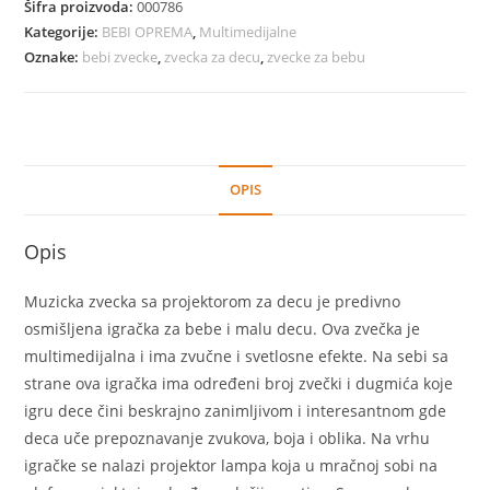
Šifra proizvoda:
000786
količina
Kategorije:
BEBI OPREMA
,
Multimedijalne
Oznake:
bebi zvecke
,
zvecka za decu
,
zvecke za bebu
OPIS
Opis
Muzicka zvecka sa projektorom za decu je predivno
osmišljena igračka za bebe i malu decu. Ova zvečka je
multimedijalna i ima zvučne i svetlosne efekte. Na sebi sa
strane ova igračka ima određeni broj zvečki i dugmića koje
igru dece čini beskrajno zanimljivom i interesantnom gde
deca uče prepoznavanje zvukova, boja i oblika. Na vrhu
igračke se nalazi projektor lampa koja u mračnoj sobi na