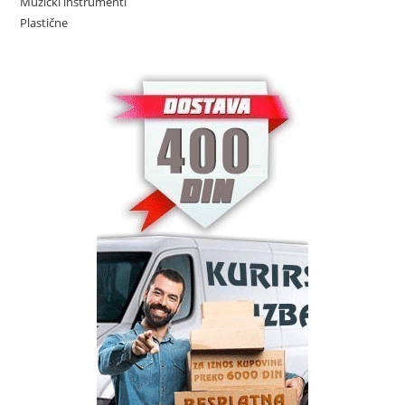
Muzički instrumenti
Plastične